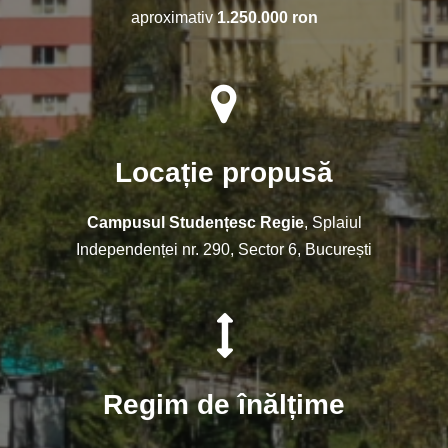
aproximativ
1.250.000 ron
Locație propusă
Campusul Studențesc Regie
, Splaiul
Independenței nr. 290, Sector 6, București
Regim de înălțime