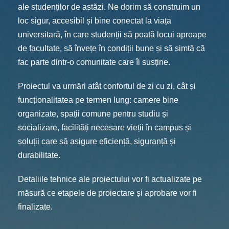
ale studenților de astăzi. Ne dorim să construim un
loc sigur, accesibil și bine conectat la viața
universitară, în care studenții să poată locui aproape
de facultate, să învețe în condiții bune și să simtă că
fac parte dintr-o comunitate care îi susține.
Proiectul va urmări atât confortul de zi cu zi, cât și
funcționalitatea pe termen lung: camere bine
organizate, spații comune pentru studiu și
socializare, facilități necesare vieții în campus și
soluții care să asigure eficiență, siguranță și
durabilitate.
Detaliile tehnice ale proiectului vor fi actualizate pe
măsură ce etapele de proiectare și aprobare vor fi
finalizate.